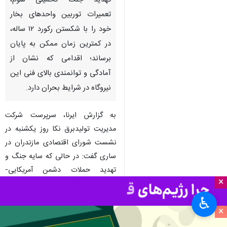
تهدید جنگ تحمیلی سوم،
تعمیرات توربین واحدهای بخار
خود را با شکستن رکورد ۱۲ ساله،
در کمترین زمان ممکن به پایان
برساند؛ اقدامی که نشان از
آمادگی و توانمندی بالای فنی این
نیروگاه در شرایط بحران دارد.
به گزارش ایرنا، سرپرست شرکت
مدیریت تولیدبرق نکا روز یکشنبه در
نشست شورای اقتصادی مازندران در
ساری گفت: در حالی که سایه جنگ و
تهدید حملات دشمن آمریکایی-
×
صهیونی بر فضای کشور حاکم شده
بود، همکاران متخصص ما به
♿︎
×
عنـــــــوان سربازان خط مقدم
تولید انرژی با درک شرایط خطیر