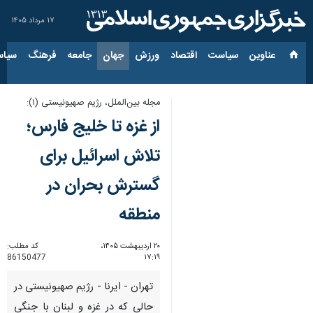
۱۷ مرداد ۱۴۰۵
عناوین‌
سیاست
اقتصاد
ورزش
جهان
جامعه
فرهنگ
سیاس
مجله بین‌الملل، رژیم صهیونیستی (۱):
از غزه تا خلیج فارس؛
تلاش اسرائیل برای
گسترش بحران در
منطقه
۲۰ اردیبهشت ۱۴۰۵،
کد مطلب:
86150477
۱۷:۱۹
تهران - ایرنا - رژیم صهیونیستی در
حالی که در غزه و لبنان با جنگی