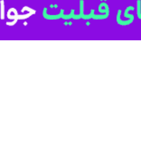
مایتی و زمان‌بندی تولیدات سال ۱۴۰۵ خود را اعلام کرد.
با توجه به شرایط خاص حاکم بر کشور، به ویژه جنگ تحمیلی سوم و پیش‌بینی
رت شفاف اعلام می‌کند تا بتواند به مسئولیت حمایت از تولیدات حرفه‌ای سینم
اعلام این مطلب افزود: برنامه پیوست با ارزیابی و آسیب‌شناسی اقدامات گذش
سازمان امور سینمایی و سمعی و بصری در سال جدید تنظیم شده است.
ضوعی بنیاد در حمایت از آثار عبارت است از: موضوع‌های مرتبط با انقلاب ا
ریخی/ تقویت هویت اسلامی، ایرانی، انقلابی/ تقویت نهاد خانواده، جوانی
ویر ایران در مجامع جهانی/ توسعه و تعمیق دین‌مداری و ترویج ارزش‌های اخل
 و انسجام ملی، همدلی، وفاق و امیدآفرینی، تاب‌آوری اجتماعی، محیط‌زیست 
ضوعی، در سایت بنیاد سینمایی فارابی به تفصیل اشاره شده است.
۱ به مدت یک‌ماه است.