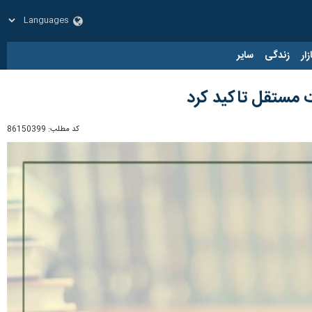
زار
زندگی
سایر
یت مستقل تاکید کرد
کد مطلب:
86150399