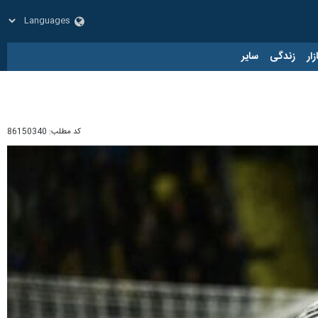
زار
زندگی
سایر
کد مطلب:
86150340