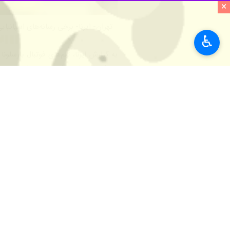
×
تهران- ایرنا- برخی رسانه‌های اسپانیایی
♿︎
به گزارش ایرنا، تیم‌های فوتبال بارسلو
هانسی فلیک است زیرا شاگردان این مر
اما شرایط در جبهه مقابل کاملا متفاوت
ستارگان این تیم به گوش می‌رسد.
اتفاقات تلخ اردوی رئال مادرید و نتایج 
معروف «خوب، بد، زشت» توصیف کند
گزارش نویس مارکا از تیبو کورتوا، اورلی