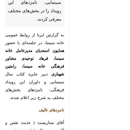
به گزارش ایرنا از روابط عمومی خانه
سینما، در جلسه‌ای با حضور
همایون
اسعدیان مدیرعامل خانه سینما، فرهاد
توحیدی مشاور فرهنگی خانه سینما،
رامتین شهبازی
دبیر جایزه کتاب سال
سینمایی و داوران این رویداد فرهنگی،
نامزدهای بخش‌های مختلف به شرح
زیر اعلام شدند.
نامزدهای تالیف
آقای سناریست ( حدیث نفس و آثار
سعید مطلبی) / نویسنده: حمید رضا
حاجی حسینی / ناشر: گیلگمش
♿︎
کتاب ژانر سینما / نویسندگان :
وحیداله موسوی ، محمد شهبا / ناشر: