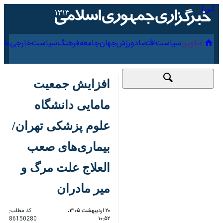
۱۸ مرداد ۱۴۰۵
عناوین‌
سیاست
اقتصاد
ورزش
جهان
جامعه
فرهنگ
سیاس
افزایش جمعیت مامایی
دانشگاه علوم پزشکی
تهران/بیماری‌های
صعب العلاج علت مرگ
و میر مادران
۲۰ اردیبهشت ۱۴۰۵،
کد مطلب:
86150280
۱۰:۵۲
تهران - ایرنا - بدو با اشاره به