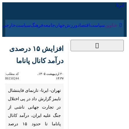
۱۵ مرداد ۱۴۰۵
عناوین‌
سیاست
اقتصاد
ورزش
جهان
جامعه
فرهنگ
افزایش ۱۵ درصدی
درآمد کانال پاناما
۲۰ اردیبهشت ۱۴۰۵،
کد مطلب:
86150244
۱۳:۳۷
تهران- ایرنا- تارنمای فایننشال
تایمز گزارش داد در پی اختلال در
تجارت جهانی ناشی از جنگ علیه
ایران، درآمد کانال پاناما تا حدود
۱۵ درصد افزایش یافته و این آبراه