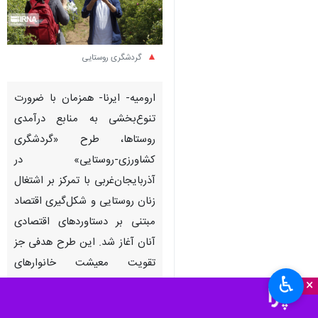
گردشگری روستایی
ارومیه- ایرنا- همزمان با ضرورت
تنوع‌بخشی به منابع درآمدی
روستاها، طرح «گردشگری
کشاورزی-روستایی» در
آذربایجان‌غربی با تمرکز بر اشتغال
زنان روستایی و شکل‌گیری اقتصاد
مبتنی بر دستاوردهای اقتصادی
آنان آغاز شد. این طرح هدفی جز
تقویت معیشت خانوارهای
♿︎
×
روستایی، مدیریت بهینه منابع و
ایجاد درآمدهای پایدار مکمل