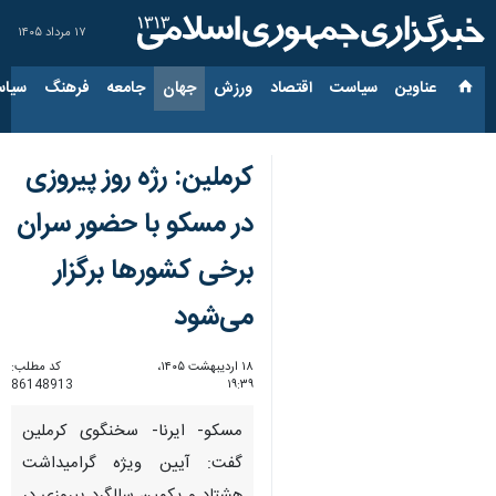
۱۷ مرداد ۱۴۰۵
عناوین‌
سیاست
اقتصاد
ورزش
جهان
جامعه
فرهنگ
سیاس
کرملین: رژه روز پیروزی
در مسکو با حضور سران
برخی کشورها برگزار
می‌شود
۱۸ اردیبهشت ۱۴۰۵،
کد مطلب:
86148913
۱۹:۳۹
مسکو- ایرنا- سخنگوی کرملین
گفت: آیین ویژه گرامیداشت