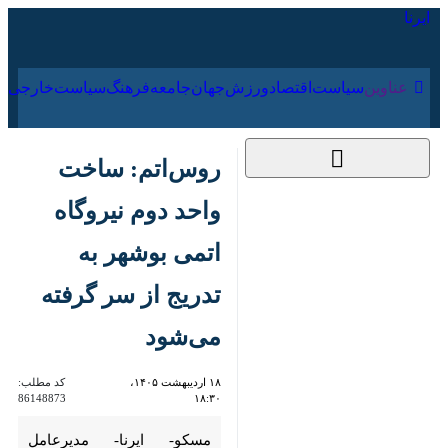
۱۸ مرداد ۱۴۰۵
عناوین‌
سیاست
اقتصاد
ورزش
جهان
جامعه
فرهنگ
سیاس
روس‌اتم: ساخت واحد
دوم نیروگاه اتمی بوشهر
به تدریج از سر گرفته
می‌شود
۱۸ اردیبهشت ۱۴۰۵،
کد مطلب:
86148873
۱۸:۳۰
مسکو- ایرنا- مدیرعامل شرکت
دولتی روس‌اتم اعلام کرد که