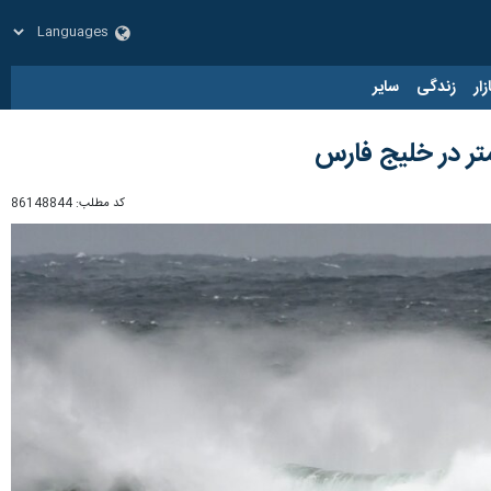
زار
زندگی
سایر
کد مطلب:
86148844