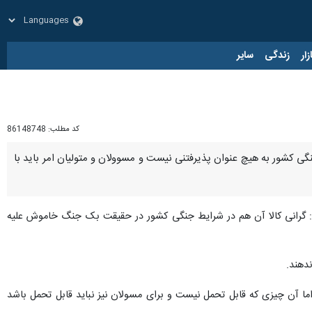
زار
زندگی
سایر
کد مطلب:
86148748