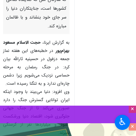
که سازمان ملل که نماینده تمامی
کشورها است، جنایتکاران دنیا را
سر جای خود بنشاند و با ظالمان
مبارزه کند.
به گزارش ایرنا،
حجت الاسلام مسعود
بهرام‌پور
در خطبه‌های این هفته نماز
جمعه دزفول در حسینیه ثارالله بیان
کرد: در جنگ رمضان به مرحله
حساسی نزدیک می‌شویم زیرا دشمن
چاره‌ای ندارد و به تنگنا رسیده است.
وی افزود: دنیا می‌بیند با وجود اینکه
ایران توانایی گسترش جنگ را دارد
صبوری می‌کند تا از جنگ جهانی
×
جلوگیری شود، اقتصاد دنیا ورشکست
♿︎
نشود و میلیاردها نفر از گرسنگی
×
نمیرند.