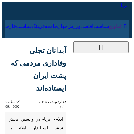
۱۶ مرداد ۱۴۰۵
عناوین‌
سیاست
اقتصاد
ورزش
جهان
جامعه
فرهنگ
سیاس
آبدانان تجلی وفاداری
مردمی که پشت ایران
ایستاده‌اند
۱۸ اردیبهشت ۱۴۰۵،
کد مطلب:
86148602
۱۱:۴۳
ایلام- ایرنا- در واپسین بخش سفر
استاندار ایلام به شهرستان آبدانان
آن‌ چه بیش از هر تصویر و سخنی
در قاب نگاه‌ها ماندگار شد، حضور