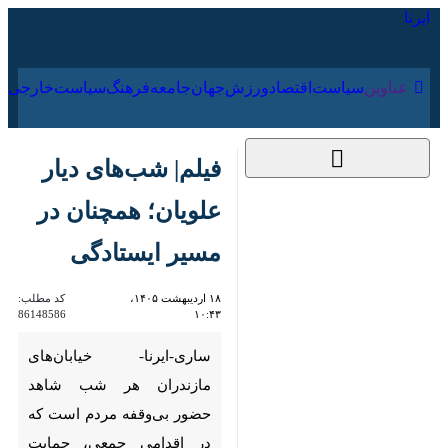
۱۸ مرداد ۱۴۰۵
عناوین‌
سیاست
اقتصاد
ورزش
جهان
جامعه
فرهنگ
فیلم| شب‌های دیار
علویان؛ همچنان در
مسیر ایستادگی
۱۸ اردیبهشت ۱۴۰۵،
کد مطلب:
86148586
۱۰:۴۳