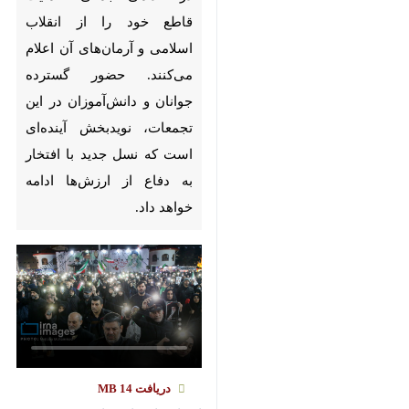
Pause
Play
00:00
00:00
×
♿︎
×