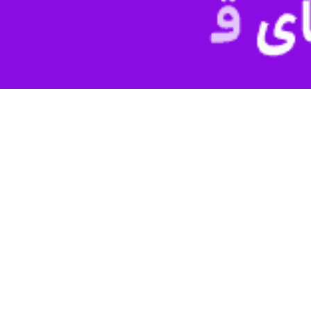
لامی در پیامی که در مراسم یادبود شهادت جانشین دفتر نظامی فرماندهی کل
حمدباقر قالیباف به مناسبت ایام شهادت شهید سرلشکر پاسدار حاج اکبر ابر
در گرانقدرم، شهید سرلشکر پاسدار حاج اکبر ابراهیم‌زاده، از مصادیق بارز رج
 در خدمتگزاری و جهاد فی‌سبیل‌الله، به دست اشقی‌الاشقیا در جنایت حمله‌ ن
عروج‌کرده، از پیشکسوتان سپاه خراسان رضوی بود که با نوع فعالیت‌های تش
 بزرگ در دوران پس از انقلاب و دفاع مقدس، اثرگذار بود. اخلاق، ادب، 
روهای تحت امر به‌ویژه بسیجیان، رأفت، صبر، استقامت، پیش‌قدمی در قبول م
ز همان آغاز در مشهد مقدس، در جبهه، در معاونت بسیج ستاد کل نیروهای مسلح
وی در این پیام افزود: حضور جدی ای
ز فعال بود. او هیچ‌گاه از روزگار و ناملایمات زندگی و کار مستمر، گلایه نمی‌کرد