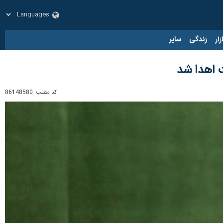
زار
زندگی
سایر
ت اهدا شد
کد مطلب:
86148580