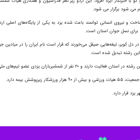
 درخشان در شمشیربازی، حضور ملی‌پوشان شاخص و برخورداری از زیرساخت‌های م