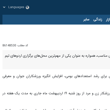
زار
زندگی
سایر
کد مطلب:
86148530