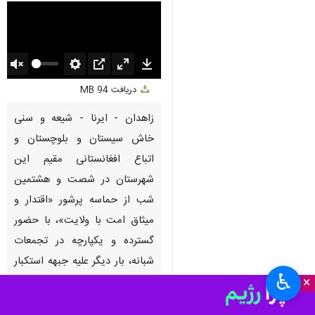
Unmute
Settings
PIP
Enter
Download
دریافت
94 MB
fullscreen
زاهدان - ایرنا - شیعه و سنی
خاش سیستان و بلوچستان و
اتباع افغانستانی مقیم این
شهرستان در شصت و هشتمین
شب از حماسه پرشور «اقتدار و
میثاق امت با ولایت»، با حضور
گسترده و یکپارچه در تجمعات
شبانه، بار دیگر علیه جبهه استکبار
♿︎
×
جهانی سینه سپر کردند و با تأکید
بر «امت واحده» زیر پرچم ولایت،