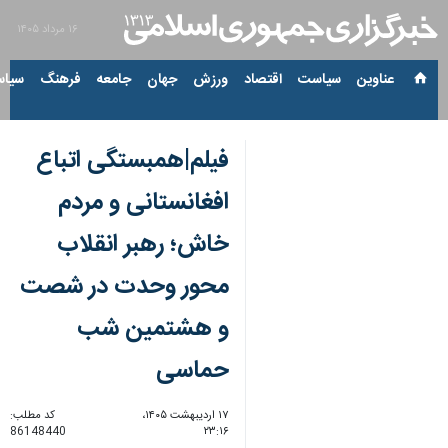
۱۶ مرداد ۱۴۰۵
عناوین‌
سیاست
اقتصاد
ورزش
جهان
جامعه
فرهنگ
سیاس
فیلم|همبستگی اتباع
افغانستانی و مردم
خاش؛ رهبر انقلاب
محور وحدت در شصت
و هشتمین شب
حماسی
۱۷ اردیبهشت ۱۴۰۵،
کد مطلب:
86148440
۲۳:۱۶