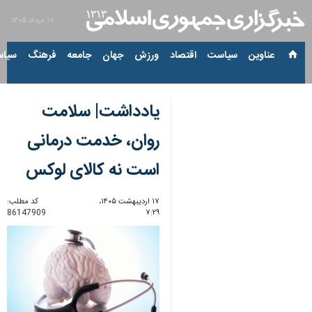
۱۸ مرداد ۱۴۰۵
عناوین‌
سیاست
اقتصاد
ورزش
جهان
جامعه
فرهنگ
سیاس
یادداشت| سلامت
روان، خدمت درمانی
است نه کالای لوکس
۱۷ اردیبهشت ۱۴۰۵،
کد مطلب:
86147909
۷:۲۹