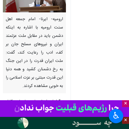
ارومیه- ایرنا- امام جمعه اهل
سنت ارومیه با اشاره به اینکه
دشمن باید در مقابل ملت عزتمند
ایران و نیروهای مسلح جان بر
کف، ادب را رعایت کند، گفت:
ملت ایران قدرت را در این جنگ
به رخ دشمنان کشید و همه دنیا
این قدرت مبتنی بر عزت اسلامی را
به خوبی مشاهده کردند.
به گزارش ایرنا، ماموستا مامد کلشی
×
نژاد چهارشنبه شب در شصت و
♿︎
هفتمین شب از تجمع مردمی شهر
×
ارومیه که با حضور استاندار آذربایجان