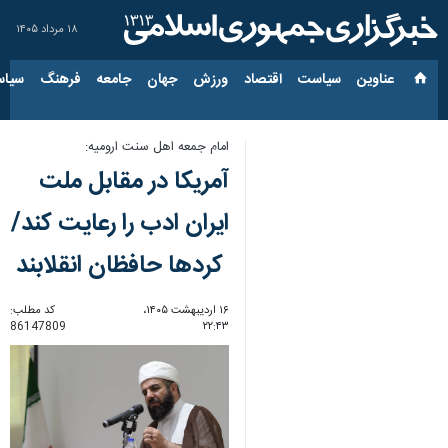
۱۸ مرداد ۱۴۰۵
عناوین‌
سیاست
اقتصاد
ورزش
جهان
جامعه
فرهنگ
سیاس
امام جمعه اهل سنت ارومیه:
آمریکا در مقابل ملت
ایران ادب را رعایت کند/
کردها حافظان انقلابند
۱۶ اردیبهشت ۱۴۰۵،
کد مطلب:
86147809
۲۲:۴۳