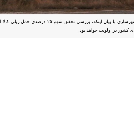
ساری - ایرنا- معاون وزیر راه و شهرسازی با بیان اینکه، بررس
 بود.
یرآباد، جبار علی ذاکری چهارشنبه شب در دیدار با مدیرکل بندر امیرآباد ضمن 
حساس زمانی است تا معیشت مردم تامین و خللی در زندگی آنان ایجاد نگردد.
ال گذشته از بندر امیرآباد داشتم، دستوراتی جهت اعمال تخفیف حمل ریلی از 
که مدیران زنجیره تامین در استان مازندران هماهنگی و همکاری لازم را داش
ل جاری باشیم و به هدف تعیین شده ۱۰ میلیون تنی تخلیه و بارگیری کالا در آینده ای نزدیک دست یابیم.
زمان بنادر و دریانوردی و بندر امیرآباد در جهت توسعه و رشد صادرات، وارد
 هماهنگی که میان دستگاه های اجرایی وجود دارد به اهداف مورد نظر برسیم.