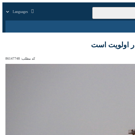
زار
زندگی
سایر
ویت است
کد مطلب:
86147748