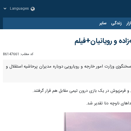
زار
زندگی
سایر
اده و رویانیان+فیلم
کد مطلب:
86147661