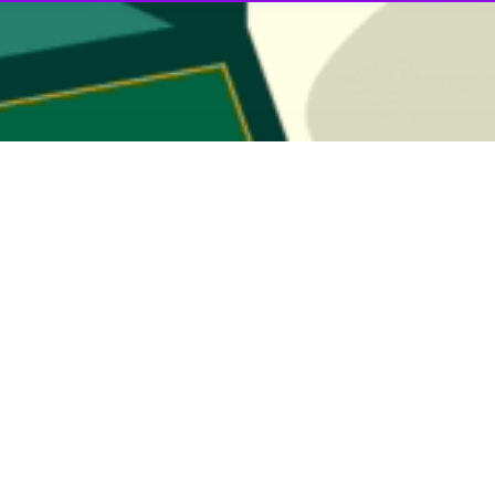
لی فوتبال با حواشی مختلفی مانند حضور ناخداهای ناوچه دنا، اسماعیل بقایی
وم اردوی بازیکنان داخلی تیم ملی فوتبال، ملی‌پوشان در قالب دو تیم سفیدپوش