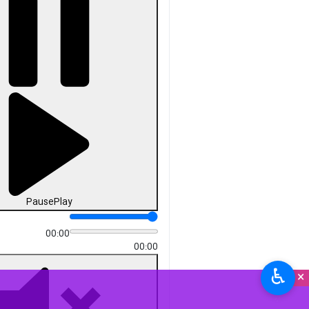
Pause
Play
00:00
00:00
♿︎
×