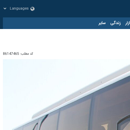
زار
زندگی
سایر
کد مطلب:
86147465