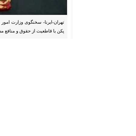
♿︎
تهران-ایرنا- سخنگوی وزارت امور خار
قاطعیت از حقوق و منافع مشروع شهرو
×
به گزارش ایرنا از نشریه گلوبال تایمز،
لی
توسط شورای امنیت سازمان ملل تأیید ن
وی در واکنش به اظهارات
مارکو روبیو
وز
خارجی هستند.
روبیو با ادعای اینکه
چین به شرکت‌های
خ
سخنگوی وزارت خارجه چین در این رابط
وی همچنین افزود: «چین به دقت وضعیت
شهروندان و شرکت‌های چینی مطابق با 