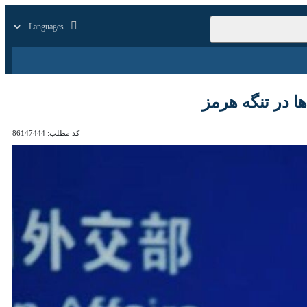
زار
زندگی
سایر
 در تنگه هرمز
کد مطلب:
86147444