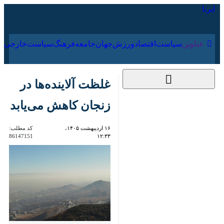
۱۷ مرداد ۱۴۰۵
عناوین‌
سیاست
اقتصاد
ورزش
جهان
جامعه
فرهنگ
سیاس
غلظت آلاینده‌ها در
زنجان کاهش می‌یابد
۱۶ اردیبهشت ۱۴۰۵،
کد مطلب:
86147151
۱۲:۳۳