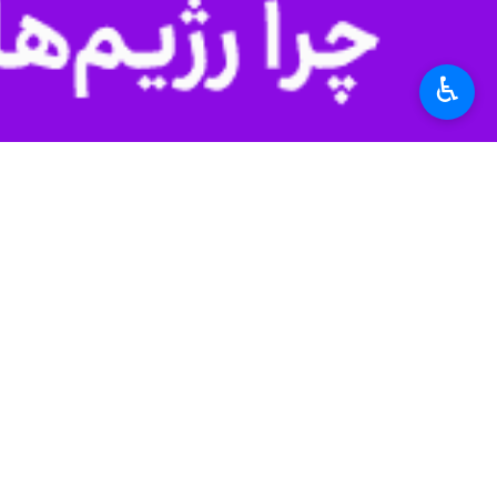
تهران- ایرنا- چهره ماندگار هنرهای 
چقدر خوب است که اجراهای تئاتر مجدد 
♿︎
به گزارش ایرنا از روابط عمومی مجموعه
شهر از نمایش «زندانی خیابان دوم» به ک
وی بعد از دیدن نمایش «زندانی خیابان 
نمایش آمدم و لذت بردم و چقدر خوب است 
براساس این گزارش، طی روزهای گذشته ه
حسین کیانی، سوگل طهماسبی، وحید آقا
فنائیان، فرهاد تفرشی، ناصر آویژه، گی
خیابان دوم» نشستند.
شهرام زرگر، شهرام کرمی، حسین مسافر 
دشتی، ندا ثابتی، علی یعقوب زاده، خ
گودینی، امین آذریان، سروش محمدزاده، آ