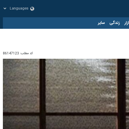
زار
زندگی
سایر
کد مطلب:
86147123