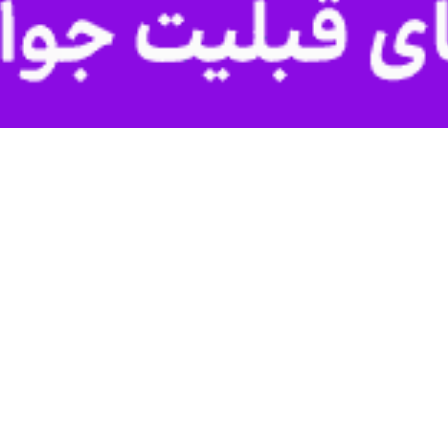
نمایشی با حضور در اجرای نمایش «زندانی خیابان دوم» گفت: خوشحالم که بع
آغاز شده و هنرمندان به صحنه بازگشته‌اند.
 تئاترشهر،
فرهاد ناظرزاده کرمانی
ارگردانی
سید جواد روشن
دیدن کرد.
دوم» ضمن قدردانی از کارگردان، بازیگران و عوامل نمایش برای اجرای این اث
که اجراهای تئاتر مجدد آغاز شده و هنرمندان به صحنه بازگشته‌اند و آثار ن
نرمندان و مدیران فرهنگی هنری حوزه‌های مختلف از جمله فرهاد ناظرزاده 
پور، شمسی صادقی، ابراهیم پشت کوهی، جواد پورزند، عزت اله رمضانی‌فر
تی شکوری، محمد وفایی، میثم یوسفی، حامد اویسی، رسول نظرزاده و رضا جاو
آستانه، منصور خلج، مجید قناد، رحمت امینی، مهدی نصیری، محسن حسن زاد
شایار راد، محمود فرهنگ، فرهاد شریفی، هادی عطایی، مهدی صفاری نژاد، 
ساره هداوند و شبنم روزبهانه از نمایش «زندانی خیابان دوم» نیز مهمانان ویژه