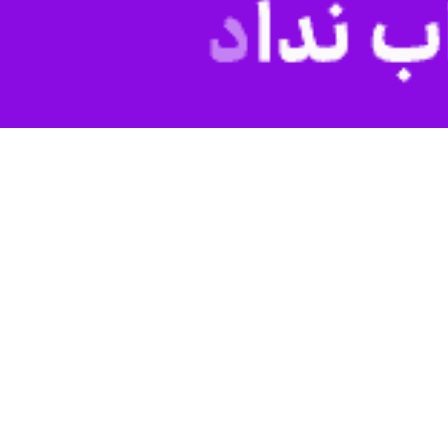
د از حدود دو ماه تعطیلی تئاتر به دیدن این نمایش آمدم و لذت بردم و
از چهره‌های ماندگار هنرهای نمایشی ایران شامگاه سه‌شنبه (۱۵ اردیبهشت ماه) با حضور در تالار قشقایی مجموعه تئاتر
ر اظهارداشت: خوشحالم که بعد از حدود دو ماه تعطیلی تئاتر به دیدن این
مایشی از جمله این اثر مورد توجه و استقبال مخاطبان قرار گرفته است.
کرمانی، اتابک نادری، کوروش سلیمانی، محمد معتمدی، محمد فرشته نژاد،
، جلال تجنگی، توحید معصومی، الهه زحمتی، علی اصغر راسخ راد، مهدی
یدی با حضور در تالار قشقایی مجموعه تئاترشهر به تماشای نمایش «زندانی
ه، مهرداد ضیایی، کهبد تاراج، هوشنگ قوانلو، مجید رحتمی، رامین سیار
محسن بابایی، بابک قادری، مرتضی حسینی، مهدی قلعه، مریم رحیمی، علی
 فصل اول اجراهای این اثر نمایشی در تئاتر شهر بودند.