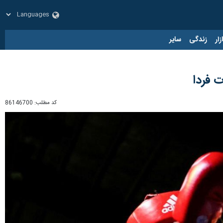
زار
زندگی
سایر
 فردا
کد مطلب:
86146700