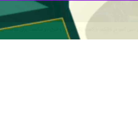
ی سنی آسیا در تاشکند با کسب یک پیروزی و قبول دو شکست برای نمایندگان ن
ی نونهالان و نوجوانان آسیا، از روز یکشنبه به میزبانی تاشکند ازبکستان و با حضور ۴۶۰ بوکسور از 
. هفت بوکسور پسر نونهال، ۶ پسر نوجوان و ۲ دختر نوجوان؛ اعضای تیم ایران را تشکیل می‌دهند.
 داشت که ثمره آن کسب یک پیروزی و قبول دو شکست بود.