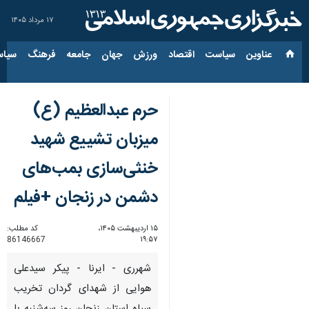
۱۷ مرداد ۱۴۰۵
عناوین‌
سیاست
اقتصاد
ورزش
جهان
جامعه
فرهنگ
سیاس
حرم عبدالعظیم (ع)
میزبان تشییع شهید
خنثی‌سازی بمب‌های
دشمن در زنجان +فیلم
۱۵ اردیبهشت ۱۴۰۵،
کد مطلب:
86146667
۱۹:۵۷
شهرری - ایرنا - پیکر سیدعلی
هوایی از شهدای گردان تخریب