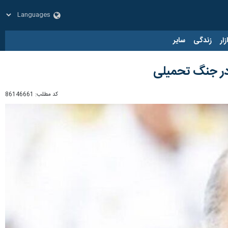
زار
زندگی
سایر
ر در جنگ تحمیلی
کد مطلب:
86146661