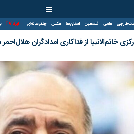
ت‌خارجی
علمی
فلسطین
استان‌ها
عکس
چندرسانه‌ای
ایرنا TV
با
رکزی خاتم‌الانبیا از فداکاری امدادگران هلال‌احم