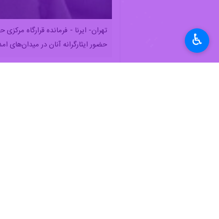
تهران- ایرنا - فرمانده قرارگاه مرکز
♿︎
حضور ایثارگرانه آنان در میدان‌های ا
به گزارش ایرنا از پایگاه اطلاع‌رسانی ج
اقدامات بسیار مؤثر جمعیت هلال‌احمر 
کنم.
وی ضمن ادای احترام به مقام والای شهد
مظلوم و بی‌دفاع شهرها در جریان جنگ
اسلام در خطوط مقدم به خدمت‌رسانی می
به گفته وی، پذیرش خطرات حضور در صحن
امدادرسانی در مناطقی که احتمال انفجار
و کارکنان آن جمعیت خدوم مشاهده می‌