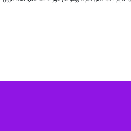
یا نداریم و باید تلاش کنیم تا ووشو مثل ادوار گذشته، عصای دست کاروان