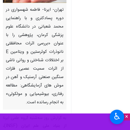
تهران- ایرنا- فاطمه شهسواری در
دوره پسادکتری و با راهنمایی
محمد شعبانی در دانشگاه علوم
پزشکی کرمان، پژوهشی را با
عنوان «بررسی اثرات محافظتی
نانوذرات کوئرستین و ویتامین E
بر اختلالات شناختی و روانی ناشی
از اثرات سمیت عصبی فلزات
سنگین صنعتی آرسنیک و آهن در
موش های آزمایشگاهی: مطالعه
رفتاری، بیوشیمیایی و مولکولی»
به انجام رسانده است.
♿︎
×
به گزارش روز سه‌شنبه گروه علمی ایرنا
از بنیاد ملی علم ایران (INSF)،