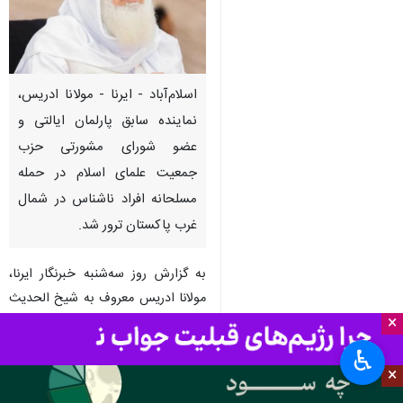
اسلام‌آباد - ایرنا - مولانا ادریس،
نماینده سابق پارلمان ایالتی و
عضو شورای مشورتی حزب
جمعیت علمای اسلام در حمله
مسلحانه افراد ناشناس در شمال
غرب پاکستان ترور شد.
به‌ گزارش روز سه‌شنبه خبرنگار ایرنا،
مولانا ادریس معروف به شیخ الحدیث
×
در حوالی شهر چارسده واقع در ایالت
خیبرپختونخوای پاکستان هدف حمله
♿︎
مسلحانه قرار گرفت و در دم کشته
×
شد.