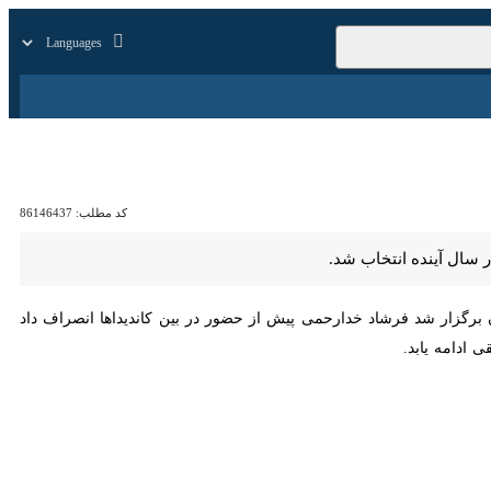
زار
زندگی
سایر
کد مطلب:
86146437
رگزار شد فرشاد خدارحمی پیش از حضور در بین کاندیداها انصراف داد و علی
د.