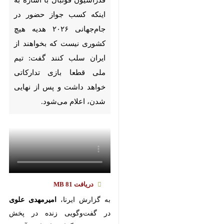
Pause
Play
00:00
00:00
×
♿︎
×