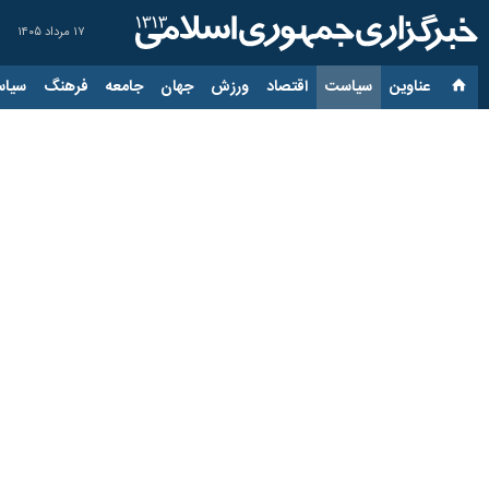
۱۷ مرداد ۱۴۰۵
عناوین‌
سیاست
اقتصاد
ورزش
جهان
جامعه
فرهنگ
سیاس
بادامچیان در گفت و گو با ایرنا:
آمریکا زیانکارترین طر
۱۸ اردیبهشت ۱۴۰۵، ۱۱:۰۰
تهران- ایرنا- رئیس شورای مرکزی حزب
گوناگونی خواهد داشت که همه به زیان
«اسدالله بادامچیان» در گفت و گو با خب
عادی گذشته است. به نظر می‌رسد بر اثر
دچار بحران روحی و روانی شده است.
وی بحران‌های اخیر آمریکا را نتیجه پا