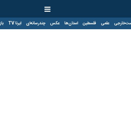
ت‌خارجی
علمی
فلسطین
استان‌ها
عکس
چندرسانه‌ای
ایرنا TV
با
ف جنگ است/به آینده پساجنگ بسیار خوشبین هست
 موتلفه اسلامی آمریکا را زیانکارترین طرف ماجرا در جنگ با ایران خواند و
 قدرت‌های استکباری تمام می‌شود.
رنگار سیاسی ایرنا در ارزیابی عملکرد «دونالد ترامپ» رئیس‌جمهور آمریکا، 
 فشارهای ناشی از شکست‌های پی‌درپی و مشکلات فراوانی که اکنون در کشورهای
یداری، مقاومت، یکپارچگی و رهبری ملت ما و همراهی دولت در جریان جنگ رمض