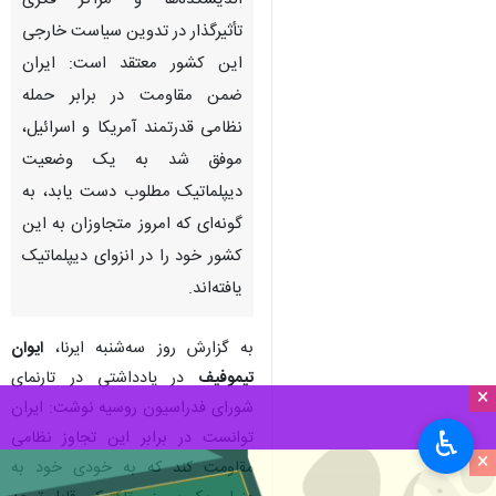
اندیشکده‌ها و مراکز فکری
تأثیرگذار در تدوین سیاست خارجی
این کشور معتقد است: ایران
ضمن مقاومت در برابر حمله
نظامی قدرتمند آمریکا و اسرائیل،
موفق شد به یک وضعیت
دیپلماتیک مطلوب دست یابد، به
گونه‌ای که امروز متجاوزان به این
کشور خود را در انزوای دیپلماتیک
یافته‌اند.
به گزارش روز سه‌شنبه ایرنا،
ایوان
تیموفیف
در یادداشتی در تارنمای
×
شورای فدراسیون روسیه نوشت: ایران
♿︎
توانست در برابر این تجاوز نظامی
×
مقاومت کند که به خودی خود به