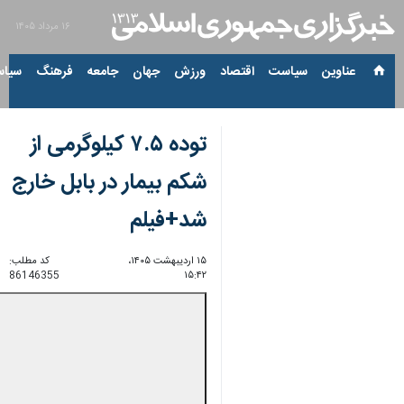
۱۶ مرداد ۱۴۰۵
عناوین‌
سیاست
اقتصاد
ورزش
جهان
جامعه
فرهنگ
سیاس
توده ۷.۵ کیلوگرمی از
شکم بیمار در بابل خارج
شد+فیلم
۱۵ اردیبهشت ۱۴۰۵،
کد مطلب:
86146355
۱۵:۴۲
00:00