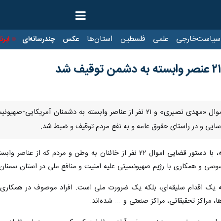
ت‌خارجی
علمی
فلسطین
استان‌ها
عکس
چندرسانه‌ای
ایرنا TV
با