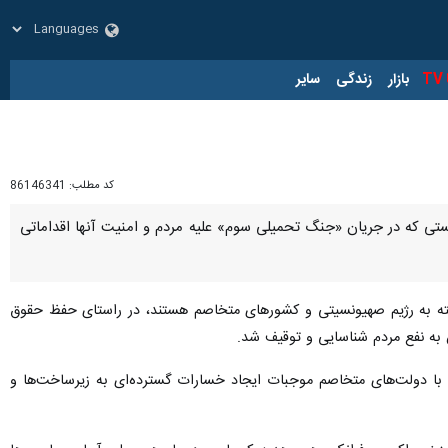
زار
زندگی
سایر
کد مطلب:
86146341