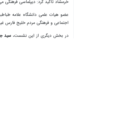
♿︎
تهران- ایرنا- در نشست تخصصی ملی «
دیپلماسی فرهنگی را راهبردی اساسی ب
به گزارش خبرنگار علمی ایرنا، نشست ت
آن جمعی از استادان دانشگاهی از جمل
علامه طباطبائی به بررسی ابعاد فرهنگی و
در این نشست،
احمد شیرزادی رئیس دا
کشورها به‌کار می‌رود.
وی تأکید کرد: فعالیت‌های فرهنگی و علمی
شیرزادی با اشاره به ویژگی‌های تاریخی 
به گفته او، زیست در محیط دریایی ذاتا