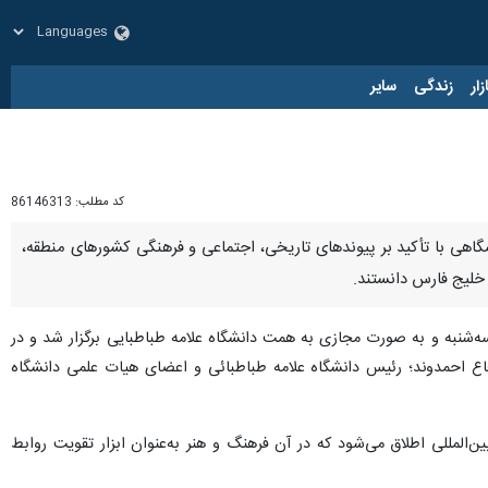
زار
زندگی
سایر
کد مطلب:
86146313