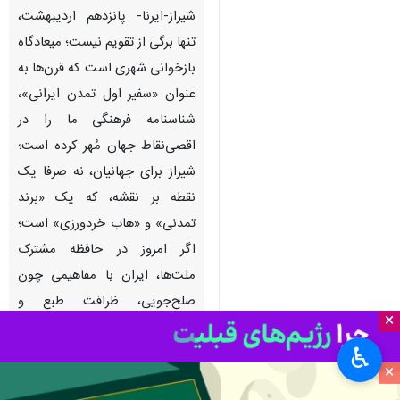
شیراز-ایرنا- پانزدهم اردیبهشت،
تنها برگی از تقویم نیست؛ میعادگاه
بازخوانی شهری است که قرن‌ها به
عنوان «سفیر اول تمدن ایرانی»،
شناسنامه‌ فرهنگی ما را در
اقصی‌نقاط جهان مُهر کرده است؛
شیراز برای جهانیان، نه صرفا یک
نقطه بر نقشه، که یک «برند
تمدنی» و «هاب خردورزی» است؛
اگر امروز در حافظه‌ مشترک
ملت‌ها، ایران با مفاهیمی چون
صلح‌جویی، ظرافت طبع و
×
اندیشه‌ورزی گره خورده، این
♿︎
تصویر برساخته‌ حضور جاری شیراز
×
در اطلس تاریخ است؛ شهری که به