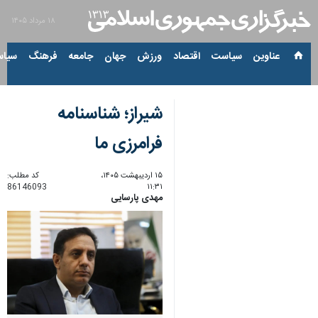
۱۸ مرداد ۱۴۰۵
عناوین‌
سیاست
اقتصاد
ورزش
جهان
جامعه
فرهنگ
سیاس
شیراز؛ شناسنامه
فرامرزی ما
۱۵ اردیبهشت ۱۴۰۵،
کد مطلب:
86146093
۱۱:۳۱
مهدی پارسایی