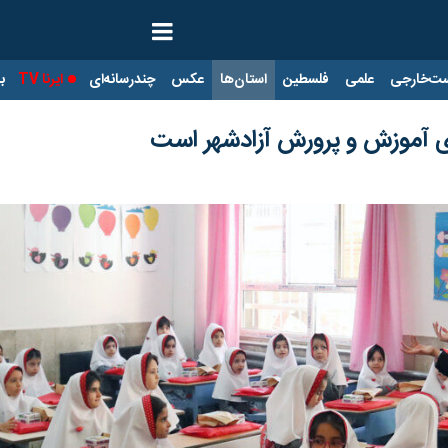
ت‌خارجی
علمی
فلسطین
استان‌ها
عکس
چندرسانه‌ای
ایرنا TV
با
 آموزش و پرورش آزادشهر است