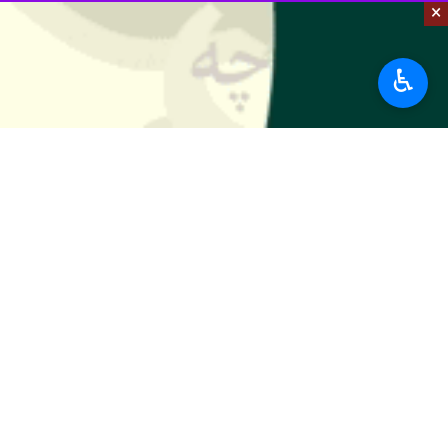
×
♿︎
ساری- ایرنا- وقتی اردیبهشت از را
عرش پیما و اردیبهشت عاشق پرور برای 
به گزارش خبرنگار ایرنا، اردیبهشت برا
فراموش نشدنی جبهه‌های دفاع از حرم، 
الوعد بودن جوانان ولایی مازندران را ب
جوانان رشیدی که مصداق بارز بی ادعاه
همیشه تاریخ الگوهای ماندگار بصیرت و و
خانطومان به عنوان یک قطعه کمیاب از پ
تفسیر می‌کند.
آنچه که در واقعه خانطومان می‌درخشد 
ظلم ستیزی و دفع شرارت استکبار جهانی 