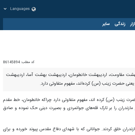
زار
زندگی
سایر
کد مطلب:
86145894