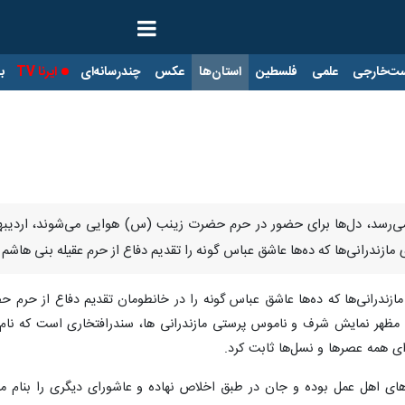
ت‌خارجی
علمی
فلسطین
استان‌ها
عکس
چندرسانه‌ای
ایرنا TV
با