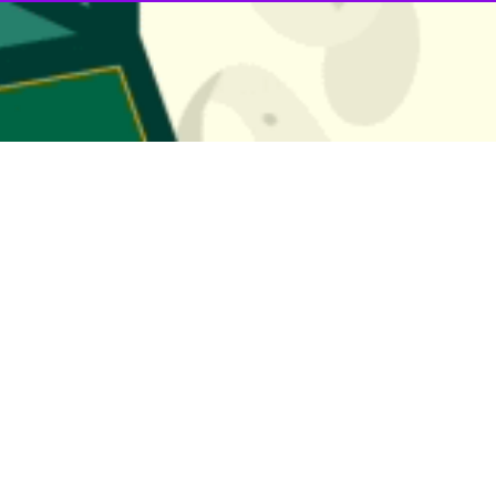
ه می‌رسد، دل‌ها برای حضور در حرم حضرت زینب (س) هوایی می‌شوند، ار
مازندرانی‌ها که ده‌ها عاشق عباس گونه را تقدیم دفاع از حرم عقیله بنی هاش
ی مازندرانی‌ها که ده‌ها عاشق عباس گونه را در خانطومان تقدیم دفاع از حر
مظهر نمایش شرف و ناموس پرستی مازندرانی ها، سندرافتخاری است که نام 
رای همه عصرها و نسل‌ها ثابت کرد.
ای اهل عمل بوده و جان در طبق اخلاص نهاده و عاشورای دیگری را بنام ماز
لایتمداری و ایثار برای جوانان و هم نسلان خود شدند.
ازل ارزشمند دفاع از حرم، در فراز اندیشه ما آنچنان تابناک مانده که به تن
و روشنگری می‌کند، جغرافیا و نژاد و زبان نیست، بحث انسانیت و نوعدوست
و صهیونیسم بین المللی و پایان دادن به فتنه داعش و جنگ نیابتی آنها است