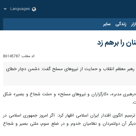
زار
زندگی
سایر
 را برهم زد
کد مطلب:
86145787