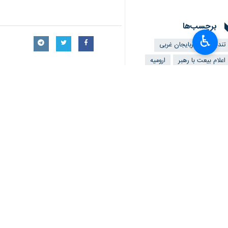
×
♿︎
ارومیه – ایرنا – مسئول ستاد امر به
محاسباتی شده و از وحدت مردم و فر
به گزارش ایرنا حجت الاسلام علی مومنی
گرفته و دشمن در جنگ ترکیبی، به‌ویژه د
وی در این مراسم که با حضور پرشور مردم
قدرت‌های جهانی جای گرفته، ثمره هرمی
که شهادت را سعادت ابدی خود می‌دانند
وی افزود: دشمنان ایران اسلامی که به 
که دشمن هرگز نمی‌تواند فرهنگ “شهادت‌ط
مسئول ستاد امر به معروف و نهی از منکر
من الذله” در تار و پود این ملت ریشه د