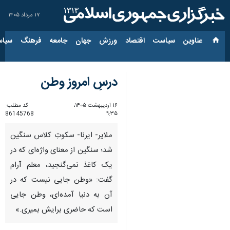
۱۷ مرداد ۱۴۰۵
عناوین‌
سیاست
اقتصاد
ورزش
جهان
جامعه
فرهنگ
سیاس
درسِ امروز وطن
۱۶ اردیبهشت ۱۴۰۵،
کد مطلب:
86145768
۹:۳۵
ملایر- ایرنا- سکوتِ کلاس سنگین
شد؛ سنگین از معنای واژه‌ای که در
یک کاغذ نمی‌گنجید، معلم آرام
گفت: «وطن جایی نیست که در
آن به دنیا آمده‌ای، وطن جایی
است که حاضری برایش بمیری.»