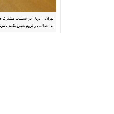
×
♿︎
تهران - ایرنا - در نشست مشترک هیا
لزوم تعیین تکلیف نیروهای شرکتی تاکی
شد و
علاء‌الدین رفیع زاده
معاون رئیس
پژوهش‌های مجلس، کارآمدی نیروی انسانی 
می شود.
وی تصریح کرد: بیش از ۲۰ نوع رابطه استخدامی داریم و باید این ساختار اصلاح شود و می‌پذیریم که برخی از مشکلات به دلیل عدم اجرای درست قوانین است.
علیرضا سلیمی
عضو هیات رئیسه مجلس در 
قانون استخدامی دولت باید از رفتارهای 
عباس گودرزی
دیگر عضو هیات رئیسه مج
لازم را نداشتند و این که رئیس جمهور