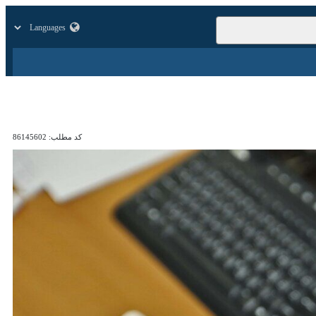
زار
زندگی
سایر
کد مطلب:
86145602