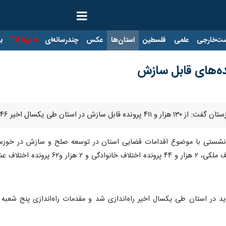
ت‌خارجی
علمی
فلسطین
استان‌ها
عکس
چندرسانه‌ای
ایرنا TV
با