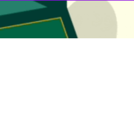
۷۱ فقره معادل ۳۶ درصد آن به سازش ختم شده است.
ه صورت تخصصی به پرونده ها رسیدکی می شود و در مدت یاد شده یکهزار و ۹۳۳ پرونده صنفی به س