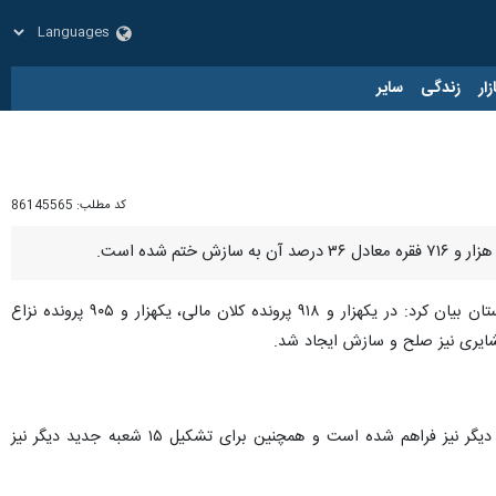
زار
زندگی
سایر
کد مطلب:
86145565