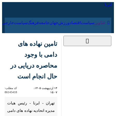
۱۷ مرداد ۱۴۰۵
عناوین‌
سیاست
اقتصاد
ورزش
جهان
جامعه
فرهنگ
سیا
تامین نهاده های دامی
با وجود محاصره
دریایی در حال انجام
است
۱۴ اردیبهشت ۱۴۰۵،
کد مطلب:
86145418
۱۵:۰۷
تهران - ایرنا - رئیس هیات مدیره
اتحادیه نهاده های دامی وضعیت