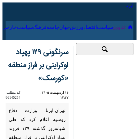
۱۸ مرداد ۱۴۰۵
عناوین‌
سیاست
اقتصاد
ورزش
جهان
جامعه
فرهنگ
سیاس
سرنگونی ۱۲۹ پهپاد
اوکراینی بر فراز منطقه
«کورسک»
۱۴ اردیبهشت ۱۴۰۵،
کد مطلب:
86145254
۱۲:۲۷
تهران-ایرنا- وزارت دفاع روسیه
اعلام کرد که طی شبانه‌روز
گذشته ۱۲۹ فروند پهپاد اوکراینی
بر فراز منطقه کورسک رهگیری