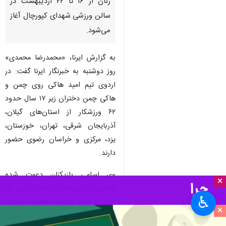
زنان از ۱۶ تا ۲۲ اردیبهشت در
سالن ورزشی شهدای کپورچال آغاز
می‌شود.
به گزارش ایرنا، «محمدرضا محمدی»
روز دوشنبه به خبرنگار ایرنا گفت: در
اردوی تیم امید هاکی روی چمن و
هاکی چمن دختران زیر ۱۷ سال حدود
۶۲ ورزشکار از استان‌های گیلان،
آذربایجان شرقی، تهران، خوزستان،
یزد، مرکزی و خراسان رضوی حضور
دارند.
وی اسامی بازیکنان دعوت شده
×
گیلانی به تیم هاکی دختران زیر ۱۷
♿︎
سال را زهرا عبدی، معصومه قوچی،
×
روژان بدری، اسما آذری و نسترن